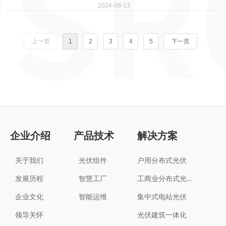
2024-09-13
政府常务副区长曹俊，区教体局局长周
红兵，宏润建设集团股份有限公司董事
长助理李涵军，宏润新能源投资有限公
上一页
1
2
3
4
5
下一页
司副总裁薛麒麟等出席捐赠仪式。杨柳
镇党委副书记、镇长王振主持。
企业介绍
产品技术
解决方案
关于我们
光伏组件
户用分布式光伏
工商业分布式光伏
发展历程
智慧工厂
企业文化
智能运维
集中式电站光伏
领导关怀
光伏建筑一体化