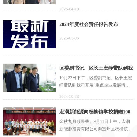
限公司，开展工作考察。宣城市政协副
2025-04-18
主席、一级巡视员黄敏、宏润泰阳生产
副总裁章伟等陪同考察。
2024年度社会责任报告发布
2025-03-06
区委副书记、区长王宏峥带队到我
司调研
10月22日下午，区委副书记、区长王宏
峥带队到我司开展“重点企业发展情
况”工作调研。区委常委、常务副区长曹
2024-10-23
俊，区委常委、副区长卢明，区政府党
组成员、宣城高新区管委会主任赵流
宏润新能源向杨柳镇学校捐赠100
海，区政府办、区发改委、区财政局、
台空调
金秋九月硕果香。9月11日上午，宏润
宣城高新投等相关单位参加，宏润新能
新能源投资有限公司向宣州区杨柳镇学
源副总裁薛麒麟等公司领导陪同调研。
校捐赠100台空调。宣州区委常委、区