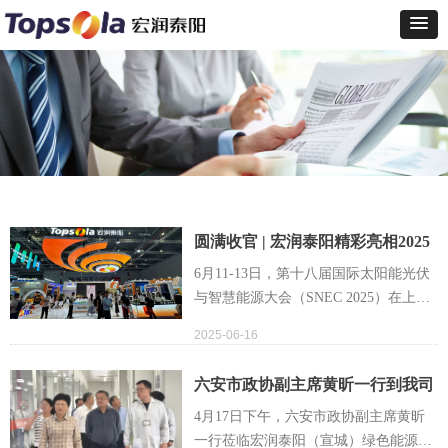
圆满收官 | 宏润泰阳精彩亮相2025
上海SNEC展
6月11-13日，第十八届国际太阳能光伏
与智慧能源大会（SNEC 2025）在上海
国家会展中心盛大开幕。超过3600多家
2025-06-16
企业从全球各地奔赴而来，共同擘画绿
色能源的未来图景。宏润泰阳携最新一
六安市政协副主席黄昕一行到我司
代TOPCON以及BC高效组件产品亮相展
考察
4月17日下午，六安市政协副主席黄昕
会，为海内外客户呈现光伏组件、电站
一行莅临宏润泰阳（宣城）绿色能源有
开发、EPC、储能等一站式解决方案。